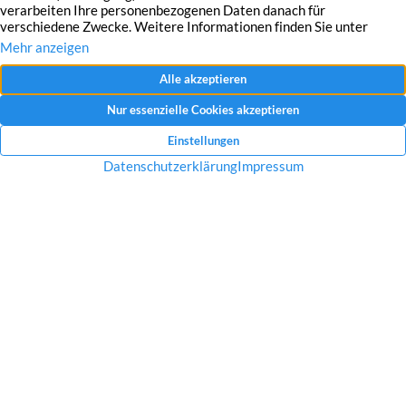
Mit dem Absenden Ihrer Anfrage erklären Sie sich mit der Erfassung, Speicherung
und Verwendung Ihrer angegebenen Daten zum Zweck der Bearbeitung Ihrer
Anfrage einverstanden.
Datenschutzerklärung und Widerrufshinweise
Nachricht senden
Startseite
Über uns
Immobilien
Service
Aktuelles
Impressum
Datenschutz
Kontakt
Jobs