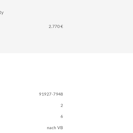
ty
2.770 €
91927-7948
2
6
nach VB