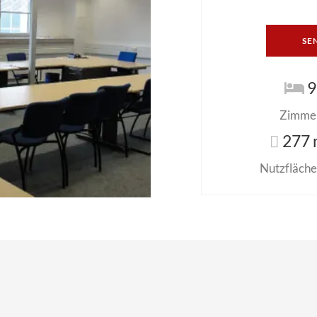
SE
9
Zimme
277 
Nutzfläche 