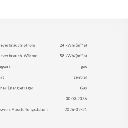
ieverbrauch-Strom
24 kWh/(m²*a)
ieverbrauch-Wärme
58 kWh/(m²*a)
ngsart
gas
art
zentral
her Energieträger
Gas
30.03.2036
sweis Ausstellungsdatum
2026-03-31