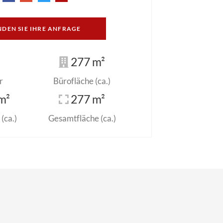
NDEN SIE IHRE ANFRAGE
277 m²
r
Bürofläche (ca.)
m²
277 m²
(ca.)
Gesamtfläche (ca.)