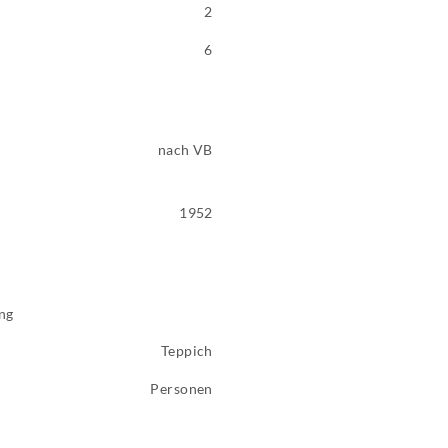
2
6
nach VB
1952
ng
Teppich
Personen