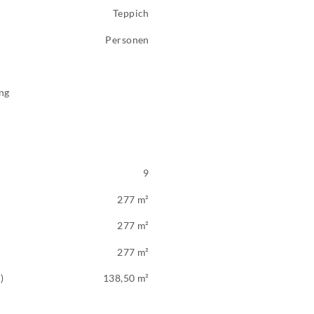
Teppich
Personen
ng
9
277 m²
277 m²
277 m²
)
138,50 m²