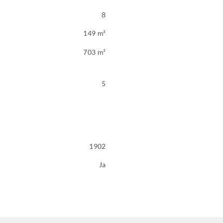
8
149 m²
703 m²
5
1902
Ja