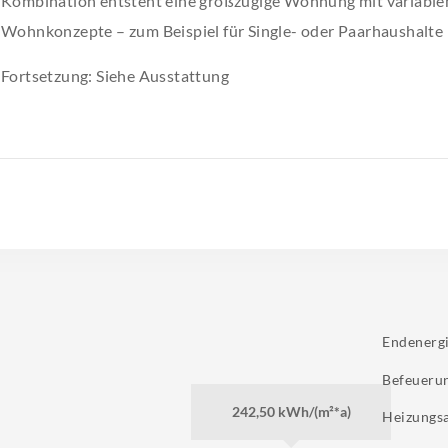
Kombination entsteht eine großzügige Wohnung mit variablem
Wohnkonzepte – zum Beispiel für Single- oder Paarhaushalte
Fortsetzung: Siehe Ausstattung
Endenerg
Befeueru
242,50 kWh/(m²*a)
Heizungs