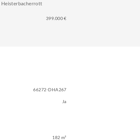
 Heisterbacherrott
399.000 €
66272-DHA267
Ja
182 m²