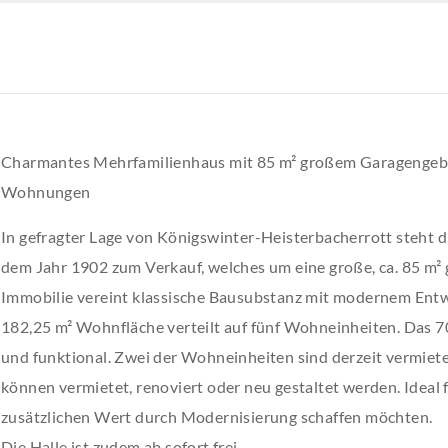
Charmantes Mehrfamilienhaus mit 85 m² großem Garagengebäu
Wohnungen
In gefragter Lage von Königswinter-Heisterbacherrott steht 
dem Jahr 1902 zum Verkauf, welches um eine große, ca. 85 m² 
Immobilie vereint klassische Bausubstanz mit modernem Entw
182,25 m² Wohnfläche verteilt auf fünf Wohneinheiten. Das 70
und funktional. Zwei der Wohneinheiten sind derzeit vermiet
können vermietet, renoviert oder neu gestaltet werden. Ideal f
zusätzlichen Wert durch Modernisierung schaffen möchten.
Die Halle ist zudem ab sofort frei.