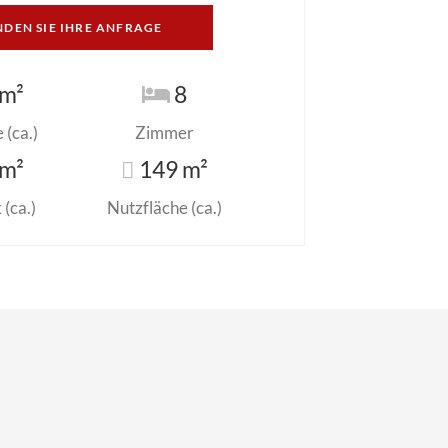
NDEN SIE IHRE ANFRAGE
m²
8
(ca.)
Zimmer
m²
149 m²
(ca.)
Nutzfläche (ca.)