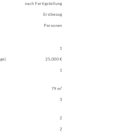
nach Fertigstellung
Erstbezug
Personen
1
age)
25.000 €
1
79 m²
3
2
2