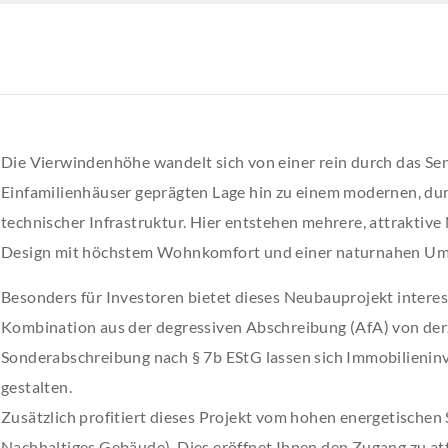
Die Vierwindenhöhe wandelt sich von einer rein durch das Se
Einfamilienhäuser geprägten Lage hin zu einem modernen, d
technischer Infrastruktur. Hier entstehen mehrere, attrakt
Design mit höchstem Wohnkomfort und einer naturnahen Um
Besonders für Investoren bietet dieses Neubauprojekt intere
Kombination aus der degressiven Abschreibung (AfA) von der
Sonderabschreibung nach § 7b EStG lassen sich Immobilieninv
gestalten.
Zusätzlich profitiert dieses Projekt vom hohen energetische
Nachhaltiges Gebäude). Dies eröffnet Ihnen den Zugang zu at