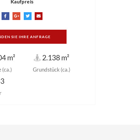
Kaufpreis
NDEN SIE IHRE ANFRAGE
04 m²
2.138 m²
(ca.)
Grundstück (ca.)
63
r