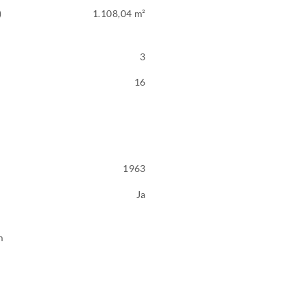
)
1.108,04 m²
3
16
1963
Ja
m