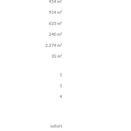
914 m²
914 m²
623 m²
240 m²
2.274 m²
35 m²
1
1
4
sofort