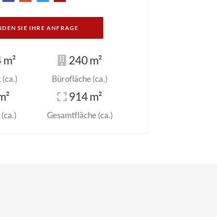
NDEN SIE IHRE ANFRAGE
 m²
240 m²
(ca.)
Bürofläche (ca.)
m²
914 m²
(ca.)
Gesamtfläche (ca.)