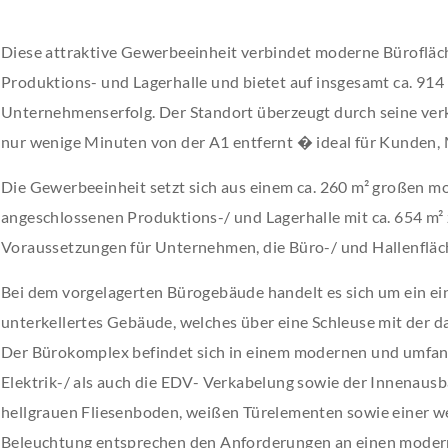
Diese attraktive Gewerbeeinheit verbindet moderne Bürofläche
Produktions- und Lagerhalle und bietet auf insgesamt ca. 914 m
Unternehmenserfolg. Der Standort überzeugt durch seine ver
nur wenige Minuten von der A1 entfernt � ideal für Kunden, M
Die Gewerbeeinheit setzt sich aus einem ca. 260 m² großen m
angeschlossenen Produktions-/ und Lagerhalle mit ca. 654 m²
Voraussetzungen für Unternehmen, die Büro-/ und Hallenflä
Bei dem vorgelagerten Bürogebäude handelt es sich um ein ein
unterkellertes Gebäude, welches über eine Schleuse mit der d
Der Bürokomplex befindet sich in einem modernen und umfang
Elektrik-/ als auch die EDV- Verkabelung sowie der Innenau
hellgrauen Fliesenboden, weißen Türelementen sowie einer w
Beleuchtung entsprechen den Anforderungen an einen moder