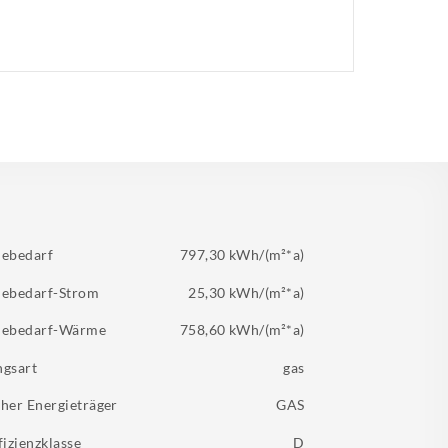
iebedarf
797,30 kWh/(m²*a)
iebedarf-Strom
25,30 kWh/(m²*a)
iebedarf-Wärme
758,60 kWh/(m²*a)
ngsart
gas
her Energieträger
GAS
fizienzklasse
D