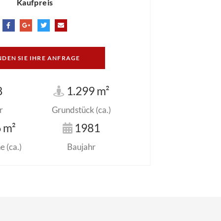
Kaufpreis
NDEN SIE IHRE ANFRAGE
8
1.299 m²
r
Grundstück (ca.)
 m²
1981
 (ca.)
Baujahr