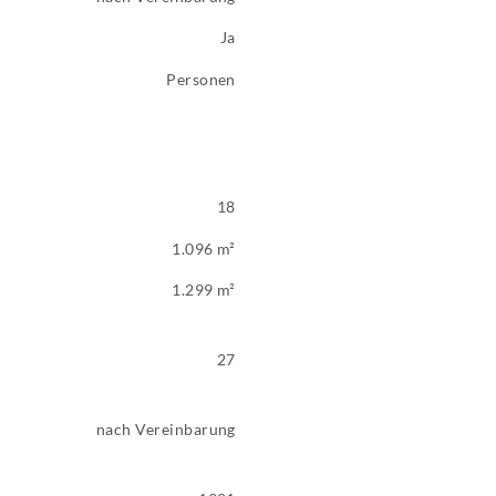
Ja
Personen
18
1.096 m²
1.299 m²
27
nach Vereinbarung