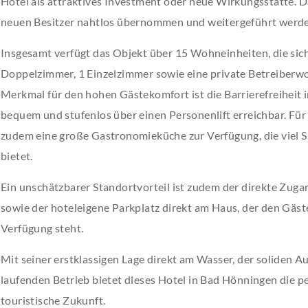
Hotel als attraktives Investment oder neue Wirkungsstätte. 
neuen Besitzer nahtlos übernommen und weitergeführt werde
Insgesamt verfügt das Objekt über 15 Wohneinheiten, die sich
Doppelzimmer, 1 Einzelzimmer sowie eine private Betreiberw
Merkmal für den hohen Gästekomfort ist die Barrierefreiheit 
bequem und stufenlos über einen Personenlift erreichbar. Für
zudem eine große Gastronomieküche zur Verfügung, die viel 
bietet.
Ein unschätzbarer Standortvorteil ist zudem der direkte Zu
sowie der hoteleigene Parkplatz direkt am Haus, der den Gäst
Verfügung steht.
Mit seiner erstklassigen Lage direkt am Wasser, der soliden A
laufenden Betrieb bietet dieses Hotel in Bad Hönningen die per
touristische Zukunft.