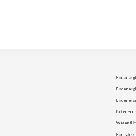
Endenerg
Endenerg
Endenerg
Befeueru
Wesentlic
Energieef