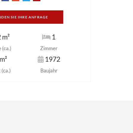
NDEN SIE IHRE ANFRAGE
 m²
1
(ca.)
Zimmer
m²
1972
(ca.)
Baujahr