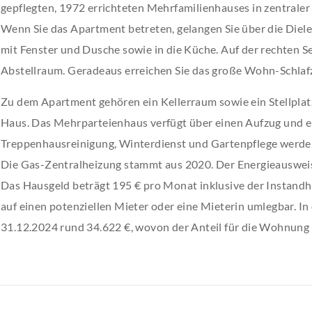
gepflegten, 1972 errichteten Mehrfamilienhauses in zentraler
Wenn Sie das Apartment betreten, gelangen Sie über die Diele
mit Fenster und Dusche sowie in die Küche. Auf der rechten Sei
Abstellraum. Geradeaus erreichen Sie das große Wohn-Schlaf
Zu dem Apartment gehören ein Kellerraum sowie ein Stellpla
Haus. Das Mehrparteienhaus verfügt über einen Aufzug und
Treppenhausreinigung, Winterdienst und Gartenpflege werde
Die Gas-Zentralheizung stammt aus 2020. Der Energieausweis 
Das Hausgeld beträgt 195 € pro Monat inklusive der Instandh
auf einen potenziellen Mieter oder eine Mieterin umlegbar. I
31.12.2024 rund 34.622 €, wovon der Anteil für die Wohnung b