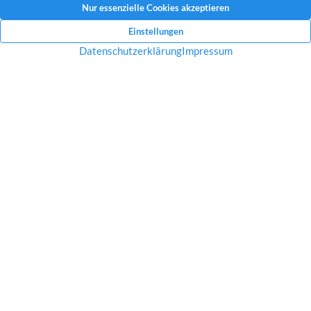
Mit dem Absenden Ihrer Anfrage erklären Sie sich mit der Erfassung, Speicherung
und Verwendung Ihrer angegebenen Daten zum Zweck der Bearbeitung Ihrer
Anfrage einverstanden.
Datenschutzerklärung und Widerrufshinweise
Nachricht senden
Startseite
Über uns
Immobilien
Service
Aktuelles
Impressum
Datenschutz
Kontakt
Jobs
© 2026 Raves Immobilien in Essen – Engagement, Erfahrung &
ganz viel Ruhrpott Charme