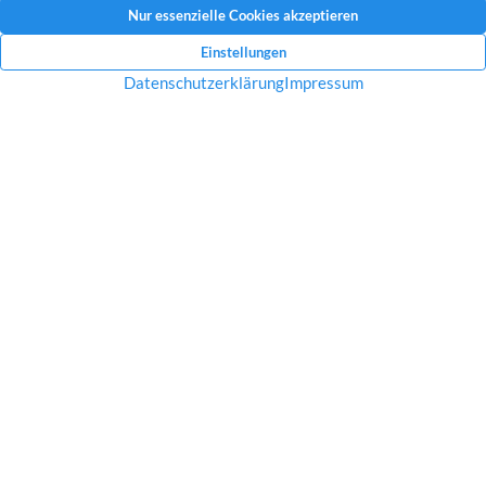
Mit dem Absenden Ihrer Anfrage erklären Sie sich mit der Erfassung, Speicherung
und Verwendung Ihrer angegebenen Daten zum Zweck der Bearbeitung Ihrer
Anfrage einverstanden.
Datenschutzerklärung und Widerrufshinweise
Nachricht senden
Startseite
Über uns
Immobilien
Service
Aktuelles
Impressum
Datenschutz
Kontakt
Jobs
© 2026 Raves Immobilien in Essen – Engagement, Erfahrung &
ganz viel Ruhrpott Charme