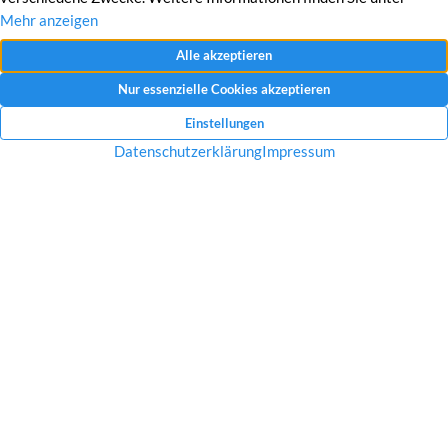
Mit dem Absenden Ihrer Anfrage erklären Sie sich mit der Erfassung, Speicherung
und Verwendung Ihrer angegebenen Daten zum Zweck der Bearbeitung Ihrer
Anfrage einverstanden.
Datenschutzerklärung und Widerrufshinweise
Nachricht senden
Startseite
Über uns
Immobilien
Service
Aktuelles
Impressum
Datenschutz
Kontakt
Jobs
© 2026 Raves Immobilien in Essen – Engagement, Erfahrung &
ganz viel Ruhrpott Charme