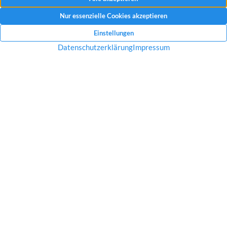
Mit dem Absenden Ihrer Anfrage erklären Sie sich mit der Erfassung, Speicherung
und Verwendung Ihrer angegebenen Daten zum Zweck der Bearbeitung Ihrer
Anfrage einverstanden.
Datenschutzerklärung und Widerrufshinweise
Nachricht senden
Startseite
Über uns
Immobilien
Service
Aktuelles
Impressum
Datenschutz
Kontakt
Jobs
© 2026 Raves Immobilien in Essen – Engagement, Erfahrung &
ganz viel Ruhrpott Charme