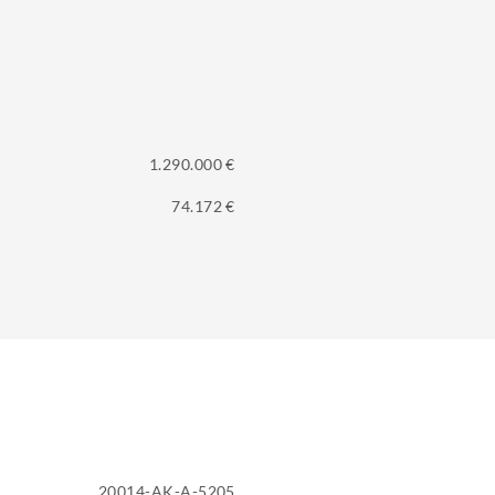
1.290.000 €
74.172 €
20014-AK-A-5205