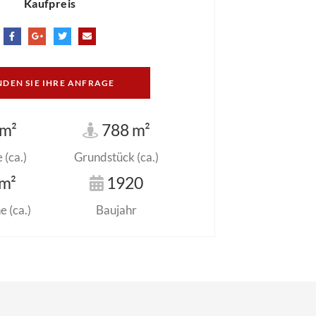
Kaufpreis
NDEN SIE IHRE ANFRAGE
m²
788 m²
(ca.)
Grundstück (ca.)
m²
1920
 (ca.)
Baujahr