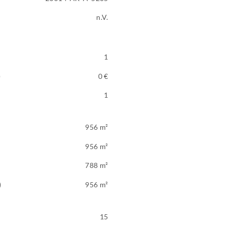
n.V.
1
)
0 €
1
956 m²
956 m²
788 m²
)
956 m²
15